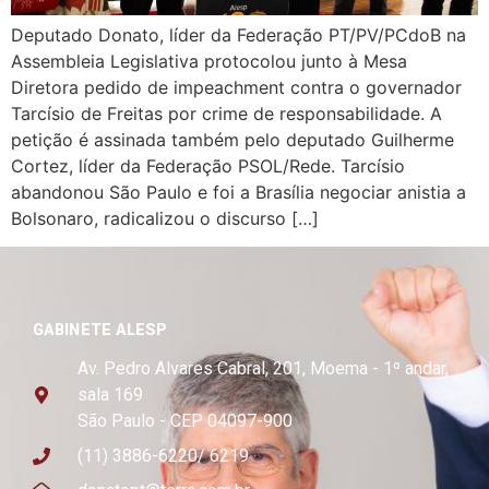
Deputado Donato, líder da Federação PT/PV/PCdoB na
Assembleia Legislativa protocolou junto à Mesa
Diretora pedido de impeachment contra o governador
Tarcísio de Freitas por crime de responsabilidade. A
petição é assinada também pelo deputado Guilherme
Cortez, líder da Federação PSOL/Rede. Tarcísio
abandonou São Paulo e foi a Brasília negociar anistia a
Bolsonaro, radicalizou o discurso […]
GABINETE ALESP
Av. Pedro Alvares Cabral, 201, Moema - 1º andar,
sala 169
São Paulo - CEP 04097-900
(11) 3886-6220/ 6219