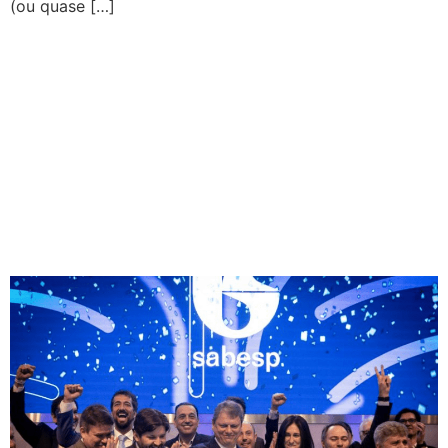
(ou quase […]
MP ANALISA
REPRESENTAÇÃO DE
DONATO SOBRE LIGAÇÃO
ENTRE CASO MASTER E
PRIVATIZAÇÕES DA
SABESP E EMAE