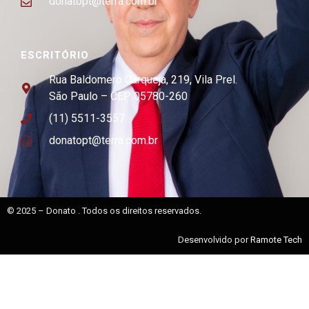
donatopt@terra.com.br
ESCRITÓRIO
Rua Baldomero Carqueja, 219, Vila Prel.
São Paulo – CEP 05780-260
(11) 5511-3557
donatopt@terra.com.br
© 2025 – Donato . Todos os direitos reservados.
Desenvolvido por
Ramote Tech