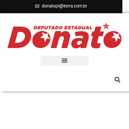
donatopt@terra.com.br
MURALHA PAULISTA: CPI
VAI INVESTIGAR
CONTRATO SUSPEITO